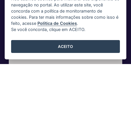
navegação no portal. Ao utilizar este site, você
concorda com a política de monitoramento de
cookies. Para ter mais informações sobre como isso é
feito, acesse
Política de Cookies
.
Se você concorda, clique em ACEITO.
ACEITO
Vitória - ES
"Plataforma de gestão da inovação e estratégia,
com Inteligência Artificial."
R$ 11 milhões